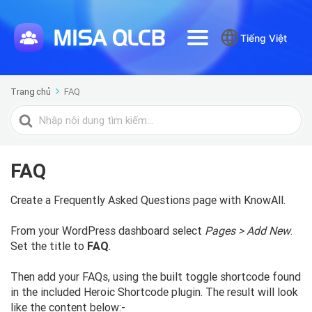
Tiếng Việt
Trang chủ
FAQ
Tìm
kiếm
cho
FAQ
Create a Frequently Asked Questions page with KnowAll.
From your WordPress dashboard select
Pages > Add New
.
Set the title to
FAQ
.
Then add your FAQs, using the built toggle shortcode found
in the included Heroic Shortcode plugin. The result will look
like the content below:-