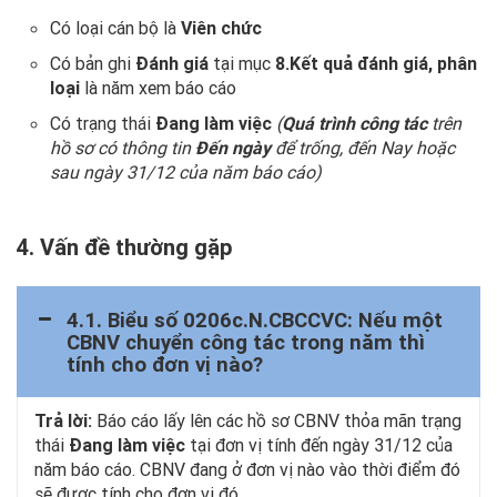
Có loại cán bộ là
Viên chức
Có bản ghi
Đánh giá
tại mục
8.Kết quả đánh giá, phân
loại
là năm xem báo cáo
Có trạng thái
Đang làm việc
(
Quá trình công tác
trên
hồ sơ có thông tin
Đến ngày
để trống, đến Nay hoặc
sau ngày 31/12 của năm báo cáo)
4. Vấn đề thường gặp
4.1. Biểu số 0206c.N.CBCCVC:
Nếu một
CBNV chuyển công tác trong năm thì
tính cho đơn vị nào?
Trả lời:
Báo cáo lấy lên các hồ sơ CBNV thỏa mãn trạng
thái
Đang làm việc
tại đơn vị tính đến ngày 31/12 của
năm báo cáo. CBNV đang ở đơn vị nào vào thời điểm đó
sẽ được tính cho đơn vị đó.