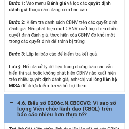
Bước 1:
Vào menu
Đánh giá
và lọc các
quyết định
đánh giá
thuộc năm đang xem báo cáo.
Bước 2:
Kiểm tra danh sách CBNV trên các quyết định
đánh giá: Nếu phát hiện một CBNV xuất hiện trên nhiều
quyết định đánh giá, thực hiện xóa CBNV đó khỏi một
trong các quyết định để tránh bị trùng.
Bước 3:
Lập lại báo cáo để kiểm tra kết quả.
Lưu ý:
Nếu đã xử lý dữ liệu trùng nhưng báo cáo vẫn
hiển thị sai, hoặc không phát hiện CBNV nào xuất hiện
trên nhiều quyết định đánh giá, anh/chị vui lòng
liên hệ
MISA
để được kiểm tra và hỗ trợ thêm.
4.6. Biểu số 0206c.N.CBCCVC: Vì sao số
lượng Viên chức lãnh đạo (CBQL) trên
báo cáo nhiều hơn thực tế?
Trả lời:
Cột Viên chức lãnh đạo lấy lên tất cả các CBNV