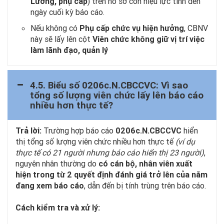
Lương, phụ cấp
) trên hồ sơ còn hiệu lực tính đến
ngày cuối kỳ báo cáo.
Nếu không có
Phụ cấp chức vụ hiện hưởng
, CBNV
này sẽ lấy lên cột
Viên chức không giữ vị trí việc
làm lãnh đạo, quản lý
4.5. Biểu số 0206c.N.CBCCVC: Vì sao
tổng số lượng viên chức lấy lên báo cáo
nhiều hơn thực tế?
Trả lời:
Trường hợp báo cáo
0206c.N.CBCCVC
hiển
thị tổng số lượng viên chức nhiều hơn thực tế
(ví dụ
thực tế có 21 người nhưng báo cáo hiển thị 23 người)
,
nguyên nhân thường do
có cán bộ, nhân viên xuất
hiện trong từ 2 quyết định đánh giá trở lên của năm
đang xem báo cáo
, dẫn đến bị tính trùng trên báo cáo.
Cách kiểm tra và xử lý: