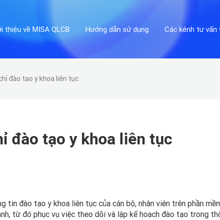
ới thiệu về MISA QLCB
Hướng dẫn sử dụng
Các kênh tư vấn 
ỉ đào tạo y khoa liên tục
 đào tạo y khoa liên tục
g tin đào tạo y khoa liên tục của cán bộ, nhân viên trên phần mề
h, từ đó phục vụ việc theo dõi và lập kế hoạch đào tạo trong th