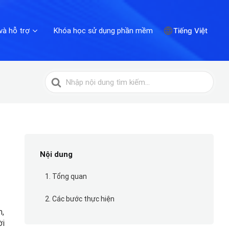
và hỗ trợ
Khóa học sử dụng phần mềm
Tiếng Việt
Tìm
kiếm
cho
Nội dung
1. Tổng quan
2. Các bước thực hiện
m,
ời