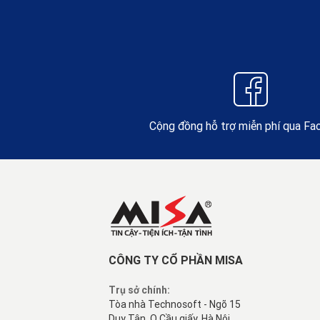
Cộng đồng hỗ trợ miễn phí qua F
CÔNG TY CỔ PHẦN MISA
Trụ sở chính:
Tòa nhà Technosoft - Ngõ 15
Duy Tân, Q.Cầu giấy, Hà Nội