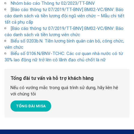
Nhóm báo cáo Thông tư 02/2023/TT-BNV
[Báo cáo thông tư 07/2019/TT-BNV] BM02-VC/BNV: Báo
Số thứ tự
cáo danh sách và tiền lương đội ngũ viên chức – Mẫu chi tiết
tất cả phụ cấp
Tên đơn vị:
[Báo cáo thông tư 07/2019/TT-BNV] BM02-VC/BNV: Báo
cáo danh sách và tiền lương viên chức
Biểu số 0203b.N. Tiền lương bình quân cán bộ, công chức,
viên chức
Biểu số 0106.N/BNV-TCHC: Các cơ quan nhà nước có từ
30% lao động nữ trở lên có lãnh đạo chủ chốt là nữ
Tổng đài tư vấn và hỗ trợ khách hàng
Nếu có vướng mắc trong quá trình sử dụng, hãy liên hệ
với chúng tôi
TỔNG ĐÀI MISA