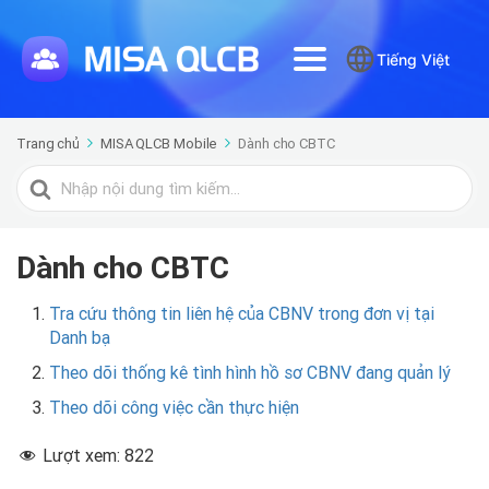
Tiếng Việt
Trang chủ
MISA QLCB Mobile
Dành cho CBTC
Tìm
kiếm
cho
Dành cho CBTC
Tra cứu thông tin liên hệ của CBNV trong đơn vị tại
Danh bạ
Theo dõi thống kê tình hình hồ sơ CBNV đang quản lý
Theo dõi công việc cần thực hiện
Lượt xem:
822