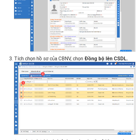
Tích chọn hồ sơ của CBNV, chọn
Đồng bộ lên CSDL.