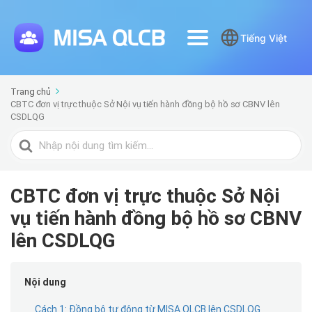
Tiếng Việt
Trang chủ
CBTC đơn vị trực thuộc Sở Nội vụ tiến hành đồng bộ hồ sơ CBNV lên
CSDLQG
Tìm
kiếm
cho
CBTC đơn vị trực thuộc Sở Nội
vụ tiến hành đồng bộ hồ sơ CBNV
lên CSDLQG
Nội dung
Cách 1: Đồng bộ tự động từ MISA QLCB lên CSDLQG