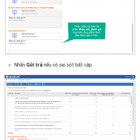
Nhấn
Gửi trả
nếu có sai sót bất cập.