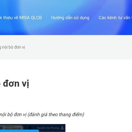
ới thiệu về MISA QLCB
Hướng dẫn sử dụng
Các kênh tư vấn 
 nội bộ đơn vị
 đơn vị
 nội bộ đơn vị (đánh giá theo thang điểm)