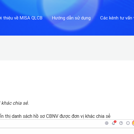
ới thiệu về MISA QLCB
Hướng dẫn sử dụng
Các kênh tư vấn 
khác chia sẻ.
n thị danh sách hồ sơ CBNV được đơn vị khác chia sẻ