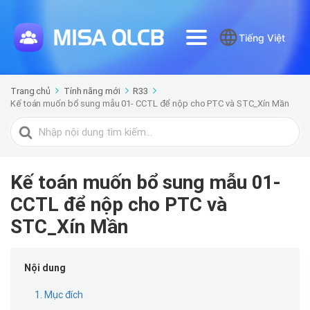
Tiếng Việt
Trang chủ
Tính năng mới
R33
Kế toán muốn bổ sung mẫu 01- CCTL để nộp cho PTC và STC_Xín Mần
Tìm
kiếm
cho
Kế toán muốn bổ sung mẫu 01-
CCTL để nộp cho PTC và
STC_Xín Mần
Nội dung
1. Mục đích