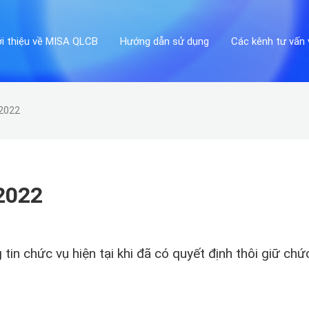
ới thiệu về MISA QLCB
Hướng dẫn sử dụng
Các kênh tư vấn 
/2022
2022
in chức vụ hiện tại khi đã có quyết định thôi giữ chứ