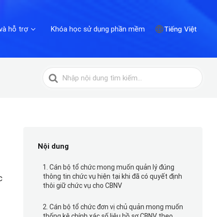
và hỗ trợ
Khóa học sử dụng phần mềm
Tiếng Việt
Tìm
kiếm
cho
Nội dung
1. Cán bộ tổ chức mong muốn quản lý đúng
c
thông tin chức vụ hiện tại khi đã có quyết định
thôi giữ chức vụ cho CBNV
2. Cán bộ tổ chức đơn vị chủ quản mong muốn
thống kê chính xác số liệu hồ sơ CBNV theo