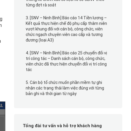
từng đợt rà soát
3. [SNV – Ninh Bình] Báo cáo 14 Tiền lương –
ng
Kết quả thực hiện chế độ phụ cấp thâm niên
n
vượt khung đối với cán bộ, công chức, viên
chức ngạch chuyên viên cao cấp và tương
đương (loại A3)
n
4. [SNV – Ninh Bình] Báo cáo 25 chuyển đổi vị
trí công tác – Danh sách cán bộ, công chức,
viên chức đã thực hiện chuyển đổi vị trí công
tác
5. Cán bộ tổ chức muốn phần mềm tự ghi
nhận các trạng thái làm việc đúng với từng
bản ghi và thời gian từ ngày
Tổng đài tư vấn và hỗ trợ khách hàng