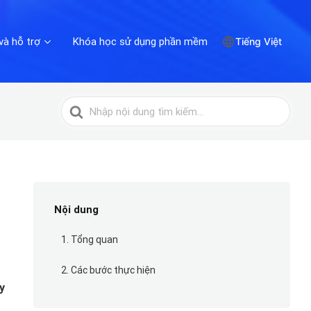
và hỗ trợ
Khóa học sử dụng phần mềm
Tiếng Việt
Tìm
kiếm
cho
Nội dung
1. Tổng quan
2. Các bước thực hiện
y