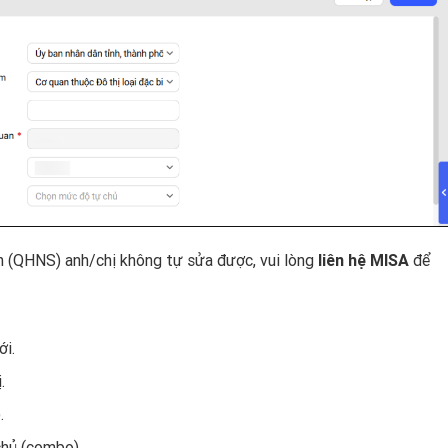
ch (QHNS) anh/chị không tự sửa được, vui lòng
liên hệ MISA
để
ới.
.
.
hủ (combo).