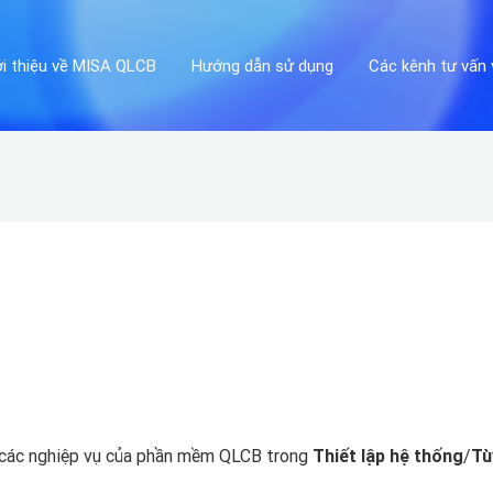
ới thiệu về MISA QLCB
Hướng dẫn sử dụng
Các kênh tư vấn 
ng các nghiệp vụ của phần mềm QLCB trong
Thiết lập hệ thống
/
Tù