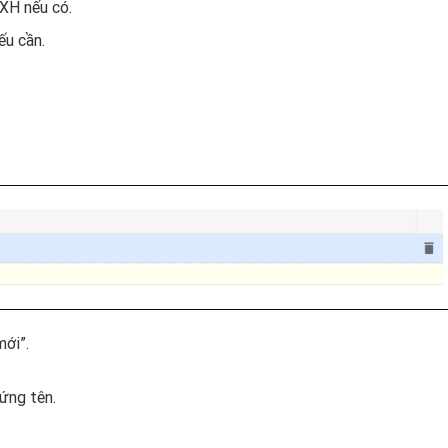
XH nếu có.
ếu cần.
ới”.
đứng tên.