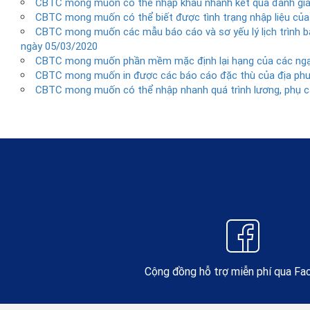
CBTC mong muốn có thể nhập khẩu nhanh kết quả đánh giá
CBTC mong muốn có thể biết được tình trạng nhập liệu của
CBTC mong muốn các mẫu báo cáo và sơ yếu lý lịch trình b
ngày 05/03/2020
CBTC mong muốn phần mềm mặc định lại hạng của các ng
CBTC mong muốn in được các báo cáo đặc thù của địa ph
CBTC mong muốn có thể nhập nhanh quá trình lương, phụ cấ
Cộng đồng hỗ trợ miễn phí qua F