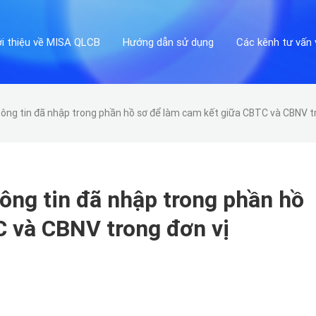
ới thiệu về MISA QLCB
Hướng dẫn sử dụng
Các kênh tư vấn 
ng tin đã nhập trong phần hồ sơ để làm cam kết giữa CBTC và CBNV tr
ng tin đã nhập trong phần hồ
 và CBNV trong đơn vị