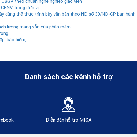
 CBGV theo chuẩn nghề nghiệp giáo viên
 CBNV trong đơn vị
ày dùng thể thức trình bày văn bản theo NĐ số 30/NĐ-CP ban hành
ạch lương mang sẵn của phần mềm
ương
p, bảo hiểm,….
Danh sách các kênh hỗ trợ
acebook
Diễn đàn hỗ trợ MISA