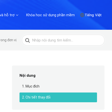
và hỗ trợ
Khóa học sử dụng phần mềm
Tiếng Việt
Tìm
ong đơn vị
kiếm
cho
Nội dung
1. Mục đích
2. Chi tiết thay đổi