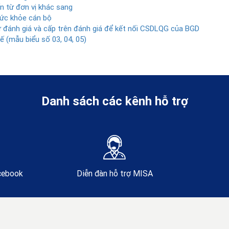
 từ đơn vị khác sang
sức khỏe cán bộ
 đánh giá và cấp trên đánh giá để kết nối CSDLQG của BGD
ế (mẫu biểu số 03, 04, 05)
Danh sách các kênh hỗ trợ
acebook
Diễn đàn hỗ trợ MISA