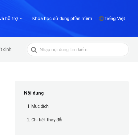
và hỗ trợ
Khóa học sử dụng phần mềm
Tiếng Việt
Tìm
t định
kiếm
cho
Nội dung
1. Mục đích
2. Chi tiết thay đổi