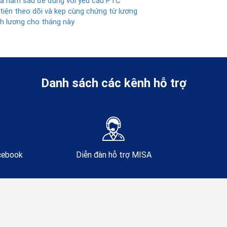
của năm sau để đúng với yêu cầu PTC
iện theo dõi và kẹp cùng chứng từ lương
h lương cho tháng này
Danh sách các kênh hỗ trợ
acebook
Diễn đàn hỗ trợ MISA