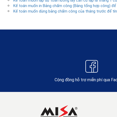
Kế toán muốn lập dự toán lương lấy căn cứ lập là tháng 1 
Kế toán muốn in Bảng chấm công (Bảng tổng hợp công) để t
Kế toán muốn dùng bảng chấm công của tháng trước để tín
Cộng đồng hỗ trợ miễn phí qua F