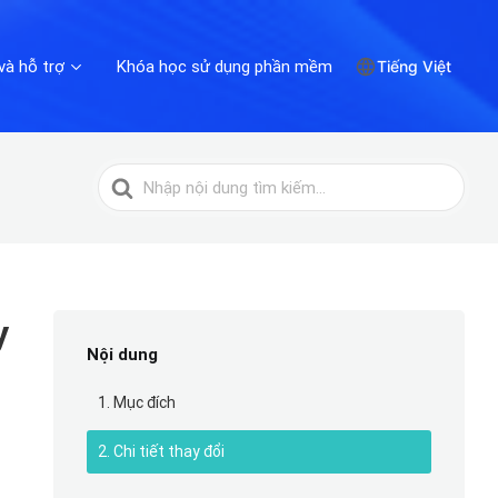
và hỗ trợ
Khóa học sử dụng phần mềm
Tiếng Việt
Tìm
kiếm
cho
y
Nội dung
1. Mục đích
2. Chi tiết thay đổi