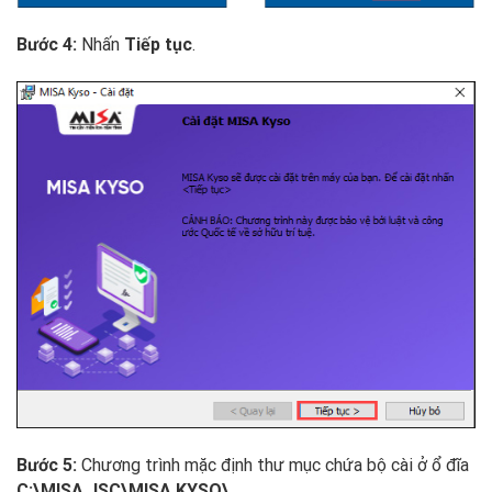
Nhấn
.
Bước 4:
Tiếp tục
Chương trình mặc định thư mục chứa bộ cài ở ổ đĩa
Bước 5:
.
C:\MISA JSC\MISA KYSO\