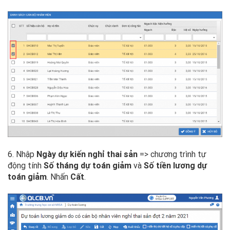
6. Nhập
Ngày dự kiến nghỉ thai sản
=> chương trình tự
động tính
Số tháng dự toán giảm
và
Số tiền lương dự
toán giảm
. Nhấn
Cất
.