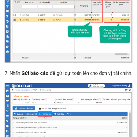
7. Nhấn
Gửi báo cáo
để gửi dự toán lên cho đơn vị tài chính.