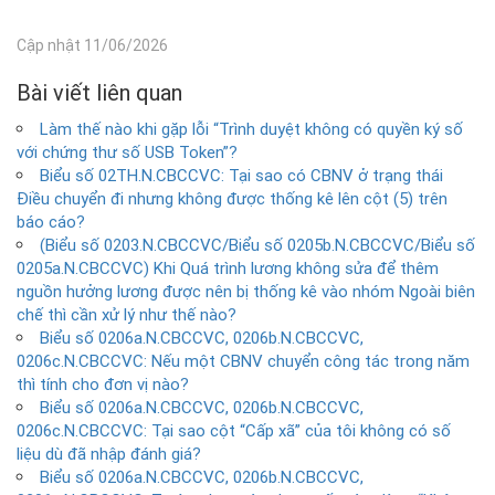
Cập nhật 11/06/2026
Bài viết liên quan
Làm thế nào khi gặp lỗi “Trình duyệt không có quyền ký số
với chứng thư số USB Token”?
Biểu số 02TH.N.CBCCVC: Tại sao có CBNV ở trạng thái
Điều chuyển đi nhưng không được thống kê lên cột (5) trên
báo cáo?
(Biểu số 0203.N.CBCCVC/Biểu số 0205b.N.CBCCVC/Biểu số
0205a.N.CBCCVC) Khi Quá trình lương không sửa để thêm
nguồn hưởng lương được nên bị thống kê vào nhóm Ngoài biên
chế thì cần xử lý như thế nào?
Biểu số 0206a.N.CBCCVC, 0206b.N.CBCCVC,
0206c.N.CBCCVC: Nếu một CBNV chuyển công tác trong năm
thì tính cho đơn vị nào?
Biểu số 0206a.N.CBCCVC, 0206b.N.CBCCVC,
0206c.N.CBCCVC: Tại sao cột “Cấp xã” của tôi không có số
liệu dù đã nhập đánh giá?
Biểu số 0206a.N.CBCCVC, 0206b.N.CBCCVC,